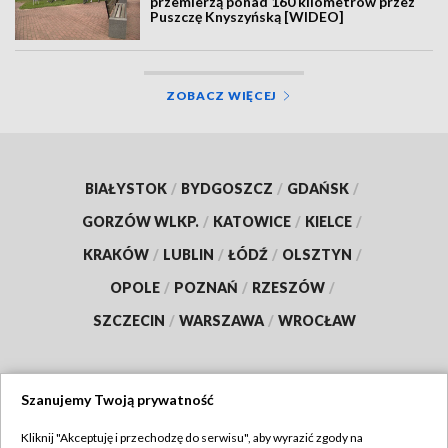
przemierzą ponad 160 kilometrów przez
Puszczę Knyszyńską [WIDEO]
ZOBACZ WIĘCEJ
BIAŁYSTOK
/
BYDGOSZCZ
/
GDAŃSK
/
GORZÓW WLKP.
/
KATOWICE
/
KIELCE
/
KRAKÓW
/
LUBLIN
/
ŁÓDŹ
/
OLSZTYN
/
OPOLE
/
POZNAŃ
/
RZESZÓW
/
SZCZECIN
/
WARSZAWA
/
WROCŁAW
Szanujemy Twoją prywatność
Dołącz do nas:
Kliknij "Akceptuję i przechodzę do serwisu", aby wyrazić zgody na