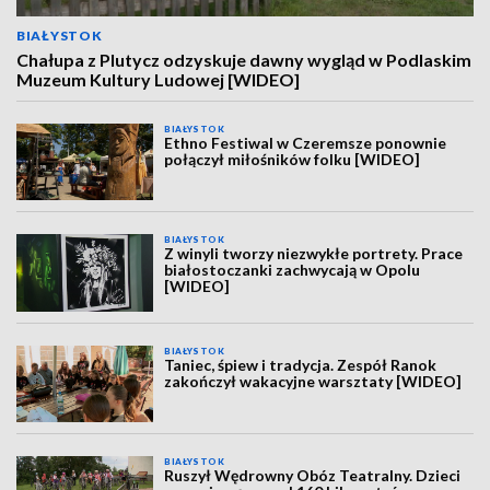
BIAŁYSTOK
Chałupa z Plutycz odzyskuje dawny wygląd w Podlaskim
Muzeum Kultury Ludowej [WIDEO]
BIAŁYSTOK
Ethno Festiwal w Czeremsze ponownie
połączył miłośników folku [WIDEO]
BIAŁYSTOK
Z winyli tworzy niezwykłe portrety. Prace
białostoczanki zachwycają w Opolu
[WIDEO]
BIAŁYSTOK
Taniec, śpiew i tradycja. Zespół Ranok
zakończył wakacyjne warsztaty [WIDEO]
BIAŁYSTOK
Ruszył Wędrowny Obóz Teatralny. Dzieci