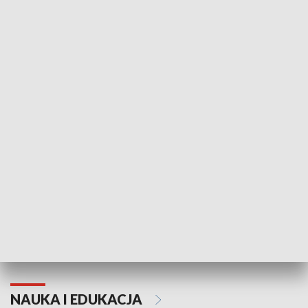
Żyjący Kościół
Usłyszeć Ewa
KULTURA I SZTUKA
Grajmy Swoje
Białostocki Te
NAUKA I EDUKACJA