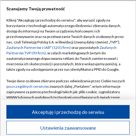
Szanujemy Twoją prywatność
Dołącz do nas:
Kliknij "Akceptuję i przechodzę do serwisu", aby wyrazić zgody na
korzystanie z technologii automatycznego śledzenia i zbierania danych,
TVP
dostęp do informacji na Twoim urządzeniu końcowym i ich
Abonament TVP
przechowywanie oraz na przetwarzanie Twoich danych osobowych przez
Regulamin TVP
nas, czyli Telewizję Polską S.A. w likwidacji (zwaną dalej również „TVP”),
Emisja w TVP
Polityka prywatności
Zaufanych Partnerów z IAB* (1201 firm)
oraz pozostałych
Zaufanych
Partnerów TVP (93 firm)
, w celach marketingowych (w tym do
Centrum informacji TVP
Moje zgody
zautomatyzowanego dopasowania reklam do Twoich zainteresowań i
mierzenia ich skuteczności) i pozostałych, które wskazujemy poniżej, a
Naziemna Telewizja Cyfrowa
Pomoc
także zgody na udostępnianie przez nas identyfikatora PPID do Google.
Sklep TVP
Biuro reklamy
Twoje dane osobowe zbierane podczas odwiedzania przez Ciebie naszych
Rada Programowa
Kontakt
poszczególnych serwisów
zwanych dalej „Portalem”, w tym informacje
zapisywane za pomocą technologii takich jak: pliki cookie, sygnalizatory
System NOS
WWW lub innych podobnych technologii umożliwiających świadczenie
dopasowanych i bezpiecznych usług, personalizację treści oraz reklam,
Informacje o nadawcy
Kanały
udostępnianie funkcji mediów społecznościowych oraz analizowanie
Akceptuję i przechodzę do serwisu
ruchu w Internecie.
Program dla prasy
©2026 Telewizja Polska S.A. w likwidacji
Biuro Reklamy
Twoje dane osobowe zbierane podczas odwiedzania przez Ciebie
Ustawienia zaawansowane
poszczególnych serwisów
na Portalu, takie jak adresy IP, identyfikatory
Ogłoszenie przetargowe