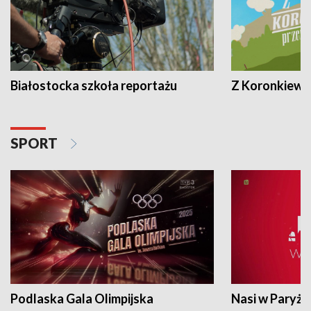
Białostocka szkoła reportażu
Z Koronkiewic
SPORT
Podlaska Gala Olimpijska
Nasi w Paryżu