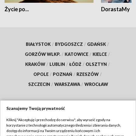
Życie po...
DorastaMy
BIAŁYSTOK
/
BYDGOSZCZ
/
GDAŃSK
/
GORZÓW WLKP.
/
KATOWICE
/
KIELCE
/
KRAKÓW
/
LUBLIN
/
ŁÓDŹ
/
OLSZTYN
/
OPOLE
/
POZNAŃ
/
RZESZÓW
/
SZCZECIN
/
WARSZAWA
/
WROCŁAW
Szanujemy Twoją prywatność
Dołącz do nas:
Kliknij "Akceptuję i przechodzę do serwisu", aby wyrazić zgody na
korzystanie z technologii automatycznego śledzenia i zbierania danych,
TVP
dostęp do informacji na Twoim urządzeniu końcowym i ich