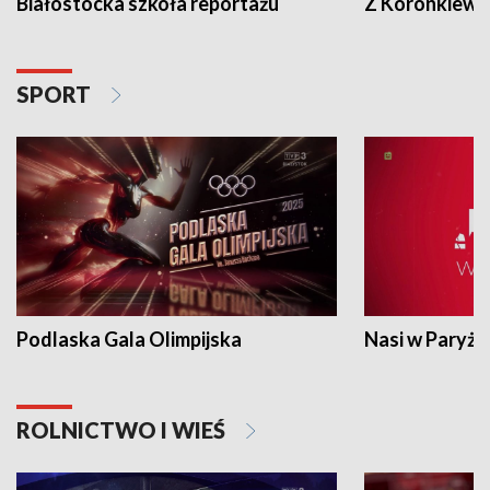
Białostocka szkoła reportażu
Z Koronkiewic
SPORT
Podlaska Gala Olimpijska
Nasi w Paryżu
ROLNICTWO I WIEŚ