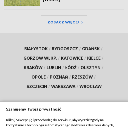
ZOBACZ WIĘCEJ
BIAŁYSTOK
/
BYDGOSZCZ
/
GDAŃSK
/
GORZÓW WLKP.
/
KATOWICE
/
KIELCE
/
KRAKÓW
/
LUBLIN
/
ŁÓDŹ
/
OLSZTYN
/
OPOLE
/
POZNAŃ
/
RZESZÓW
/
SZCZECIN
/
WARSZAWA
/
WROCŁAW
Szanujemy Twoją prywatność
Dołącz do nas:
Kliknij "Akceptuję i przechodzę do serwisu", aby wyrazić zgody na
korzystanie z technologii automatycznego śledzenia i zbierania danych,
TVP