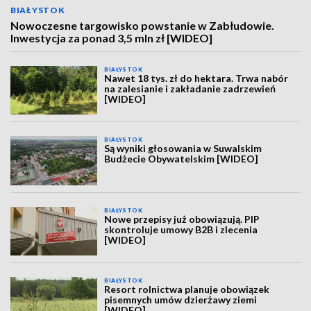
BIAŁYSTOK
Nowoczesne targowisko powstanie w Zabłudowie.
Inwestycja za ponad 3,5 mln zł [WIDEO]
BIAŁYSTOK
Nawet 18 tys. zł do hektara. Trwa nabór
na zalesianie i zakładanie zadrzewień
[WIDEO]
BIAŁYSTOK
Są wyniki głosowania w Suwalskim
Budżecie Obywatelskim [WIDEO]
BIAŁYSTOK
Nowe przepisy już obowiązują. PIP
skontroluje umowy B2B i zlecenia
[WIDEO]
BIAŁYSTOK
Resort rolnictwa planuje obowiązek
pisemnych umów dzierżawy ziemi
[WIDEO]