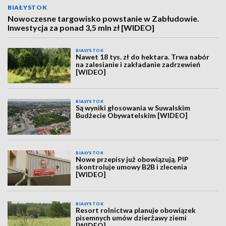
BIAŁYSTOK
Nowoczesne targowisko powstanie w Zabłudowie.
Inwestycja za ponad 3,5 mln zł [WIDEO]
BIAŁYSTOK
Nawet 18 tys. zł do hektara. Trwa nabór
na zalesianie i zakładanie zadrzewień
[WIDEO]
BIAŁYSTOK
Są wyniki głosowania w Suwalskim
Budżecie Obywatelskim [WIDEO]
BIAŁYSTOK
Nowe przepisy już obowiązują. PIP
skontroluje umowy B2B i zlecenia
[WIDEO]
BIAŁYSTOK
Resort rolnictwa planuje obowiązek
pisemnych umów dzierżawy ziemi
[WIDEO]