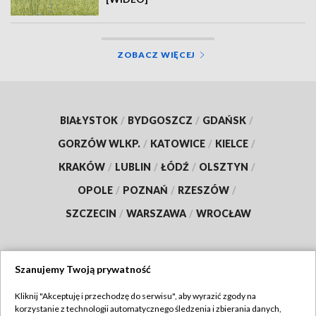
ZOBACZ WIĘCEJ
BIAŁYSTOK
/
BYDGOSZCZ
/
GDAŃSK
/
GORZÓW WLKP.
/
KATOWICE
/
KIELCE
/
KRAKÓW
/
LUBLIN
/
ŁÓDŹ
/
OLSZTYN
/
OPOLE
/
POZNAŃ
/
RZESZÓW
/
SZCZECIN
/
WARSZAWA
/
WROCŁAW
Szanujemy Twoją prywatność
Dołącz do nas:
Kliknij "Akceptuję i przechodzę do serwisu", aby wyrazić zgody na
korzystanie z technologii automatycznego śledzenia i zbierania danych,
TVP