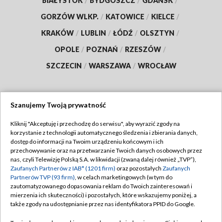
BIAŁYSTOK
/
BYDGOSZCZ
/
GDAŃSK
/
GORZÓW WLKP.
/
KATOWICE
/
KIELCE
/
KRAKÓW
/
LUBLIN
/
ŁÓDŹ
/
OLSZTYN
/
OPOLE
/
POZNAŃ
/
RZESZÓW
/
SZCZECIN
/
WARSZAWA
/
WROCŁAW
Szanujemy Twoją prywatność
Dołącz do nas:
Kliknij "Akceptuję i przechodzę do serwisu", aby wyrazić zgody na
korzystanie z technologii automatycznego śledzenia i zbierania danych,
TVP
dostęp do informacji na Twoim urządzeniu końcowym i ich
Abonament TVP
przechowywanie oraz na przetwarzanie Twoich danych osobowych przez
Regulamin TVP
nas, czyli Telewizję Polską S.A. w likwidacji (zwaną dalej również „TVP”),
Emisja w TVP
Polityka prywatności
Zaufanych Partnerów z IAB* (1201 firm)
oraz pozostałych
Zaufanych
Partnerów TVP (93 firm)
, w celach marketingowych (w tym do
Centrum informacji TVP
Moje zgody
zautomatyzowanego dopasowania reklam do Twoich zainteresowań i
mierzenia ich skuteczności) i pozostałych, które wskazujemy poniżej, a
Naziemna Telewizja Cyfrowa
Pomoc
także zgody na udostępnianie przez nas identyfikatora PPID do Google.
Sklep TVP
Biuro reklamy