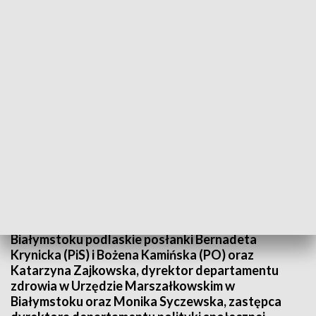
fot. TVP3 Białystok
Badania profilaktyczne i zdrowy tryb życia to
najlepsze metody zapobiegania chorobom
nowotworowym, dlatego trzeba się badać -
przekonuje Białostockie Centrum Onkologii w akcji
"A ja wolę zdrową mamę" i przed Dniem Matki
zachęca do takich badań. Akcję wsparły w piątek w
Białymstoku podlaskie posłanki Bernadeta
Krynicka (PiS) i Bożena Kamińska (PO) oraz
Katarzyna Zajkowska, dyrektor departamentu
zdrowia w Urzędzie Marszałkowskim w
Białymstoku oraz Monika Syczewska, zastępca