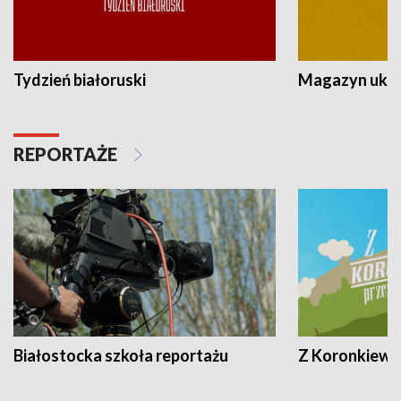
Tydzień białoruski
Magazyn ukra
REPORTAŻE
Białostocka szkoła reportażu
Z Koronkiewic