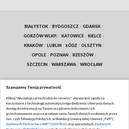
BIAŁYSTOK
/
BYDGOSZCZ
/
GDAŃSK
/
GORZÓW WLKP.
/
KATOWICE
/
KIELCE
/
KRAKÓW
/
LUBLIN
/
ŁÓDŹ
/
OLSZTYN
/
OPOLE
/
POZNAŃ
/
RZESZÓW
/
SZCZECIN
/
WARSZAWA
/
WROCŁAW
Szanujemy Twoją prywatność
Dołącz do nas:
Kliknij "Akceptuję i przechodzę do serwisu", aby wyrazić zgody na
korzystanie z technologii automatycznego śledzenia i zbierania danych,
TVP
dostęp do informacji na Twoim urządzeniu końcowym i ich
Abonament TVP
przechowywanie oraz na przetwarzanie Twoich danych osobowych przez
Regulamin TVP
nas, czyli Telewizję Polską S.A. w likwidacji (zwaną dalej również „TVP”),
Emisja w TVP
Polityka prywatności
Zaufanych Partnerów z IAB* (1201 firm)
oraz pozostałych
Zaufanych