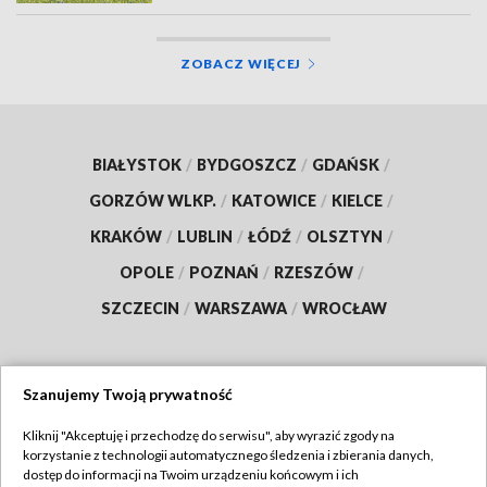
ZOBACZ WIĘCEJ
BIAŁYSTOK
/
BYDGOSZCZ
/
GDAŃSK
/
GORZÓW WLKP.
/
KATOWICE
/
KIELCE
/
KRAKÓW
/
LUBLIN
/
ŁÓDŹ
/
OLSZTYN
/
OPOLE
/
POZNAŃ
/
RZESZÓW
/
SZCZECIN
/
WARSZAWA
/
WROCŁAW
Szanujemy Twoją prywatność
Dołącz do nas:
Kliknij "Akceptuję i przechodzę do serwisu", aby wyrazić zgody na
korzystanie z technologii automatycznego śledzenia i zbierania danych,
TVP
dostęp do informacji na Twoim urządzeniu końcowym i ich