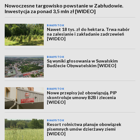
Nowoczesne targowisko powstanie w Zabłudowie.
Inwestycja za ponad 3,5 mln zł [WIDEO]
BIAŁYSTOK
Nawet 18 tys. zł do hektara. Trwa nabór
na zalesianie i zakładanie zadrzewień
[WIDEO]
BIAŁYSTOK
Są wyniki głosowania w Suwalskim
Budżecie Obywatelskim [WIDEO]
BIAŁYSTOK
Nowe przepisy już obowiązują. PIP
skontroluje umowy B2B i zlecenia
[WIDEO]
BIAŁYSTOK
Resort rolnictwa planuje obowiązek
pisemnych umów dzierżawy ziemi
[WIDEO]