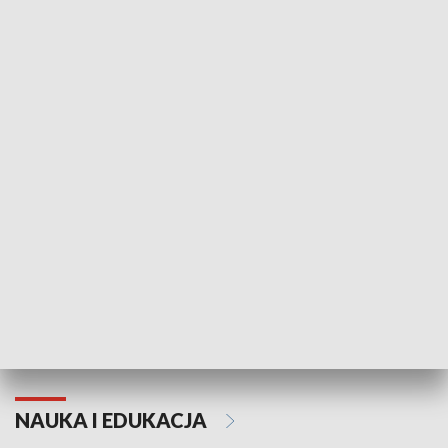
Żyjący Kościół
Usłyszeć Ewa
KULTURA I SZTUKA
Grajmy Swoje
Białostocki Te
NAUKA I EDUKACJA