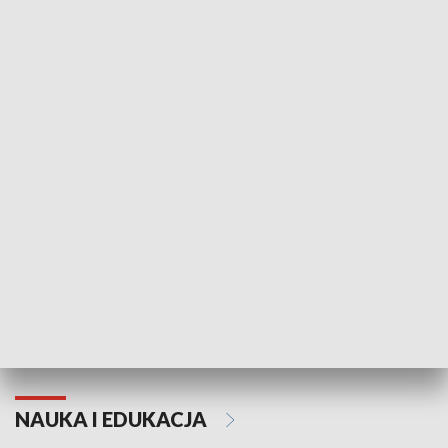
Żyjący Kościół
Usłyszeć Ewa
KULTURA I SZTUKA
Grajmy Swoje
Białostocki Te
NAUKA I EDUKACJA