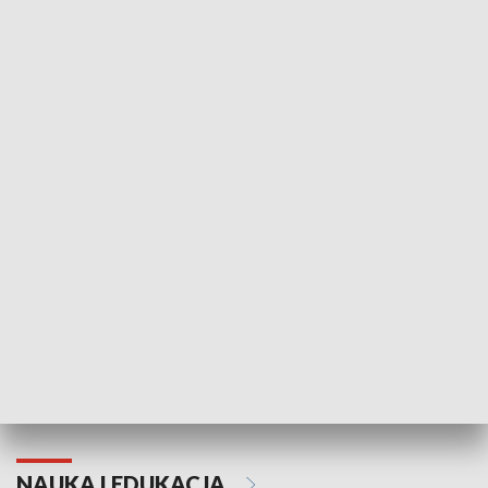
Żyjący Kościół
Usłyszeć Ewa
KULTURA I SZTUKA
Grajmy Swoje
Białostocki Te
NAUKA I EDUKACJA