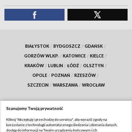
BIAŁYSTOK
/
BYDGOSZCZ
/
GDAŃSK
/
GORZÓW WLKP.
/
KATOWICE
/
KIELCE
/
KRAKÓW
/
LUBLIN
/
ŁÓDŹ
/
OLSZTYN
/
OPOLE
/
POZNAŃ
/
RZESZÓW
/
SZCZECIN
/
WARSZAWA
/
WROCŁAW
Szanujemy Twoją prywatność
Dołącz do nas:
Kliknij "Akceptuję i przechodzę do serwisu", aby wyrazić zgody na
korzystanie z technologii automatycznego śledzenia i zbierania danych,
TVP
dostęp do informacji na Twoim urządzeniu końcowym i ich