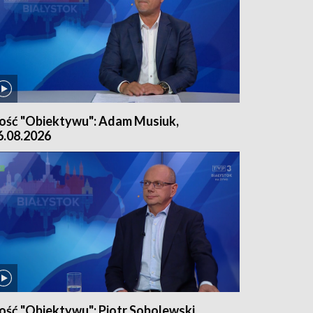
ość "Obiektywu": Adam Musiuk,
6.08.2026
ość "Obiektywu": Piotr Sobolewski,