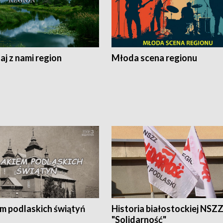
j z nami region
Młoda scena regionu
em podlaskich świątyń
Historia białostockiej NSZ
"Solidarność"