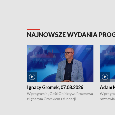
NAJNOWSZE WYDANIA PR
Ignacy Gromek, 07.08.2026
Adam M
W programie „Gość Obiektywu” rozmowa
W progra
z Ignacym Gromkiem z fundacji
rozmawia
"Przystanek Autyzm" o opiece dorosłych
podlaski
osób autystycznych oraz potrzebie
zabytków 
dziennej i całodobowej opieki.
i naborze