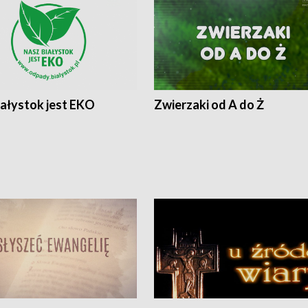
iałystok jest EKO
Zwierzaki od A do Ż