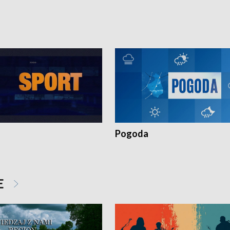
torskie.
Pokrzywdzonym Przestępstwem.
Pogoda
E