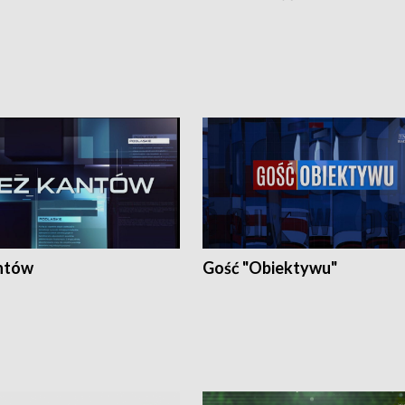
ntów
Gość "Obiektywu"