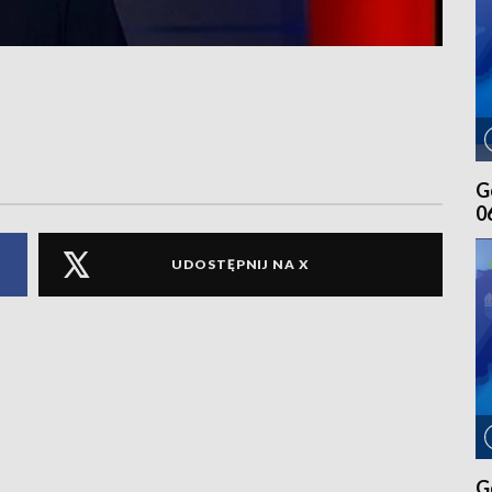
G
0
UDOSTĘPNIJ NA X
G