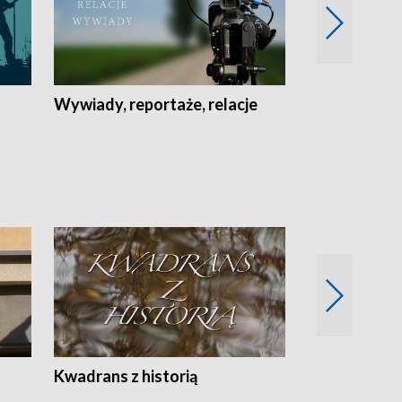
Wywiady, reportaże, relacje
Recepta na...
Z
Kwadrans z historią
Kartki z kal