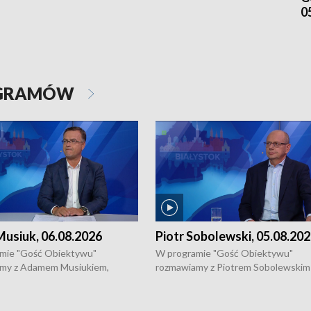
0
OGRAMÓW
usiuk, 06.08.2026
Piotr Sobolewski, 05.08.20
mie "Gość Obiektywu"
W programie "Gość Obiektywu"
my z Adamem Musiukiem,
rozmawiamy z Piotrem Sobolewskim
m wojewódzkim konserwatorem
Towarzystwa Amickus o możliwości
o kondycji zabytków w regionie
wsparcia osób dotkniętych przemocą
 wniosków na prace
działaniu Ośrodka Pomocy Osobom