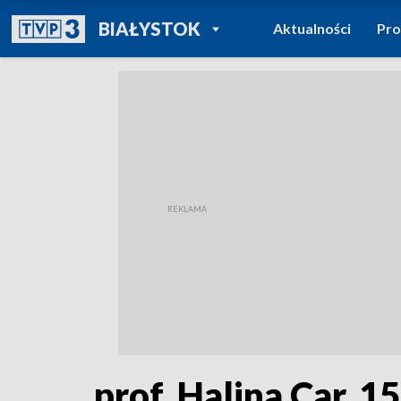
POWRÓT DO
BIAŁYSTOK
Aktualności
Pr
TVP REGIONY
prof. Halina Car, 1