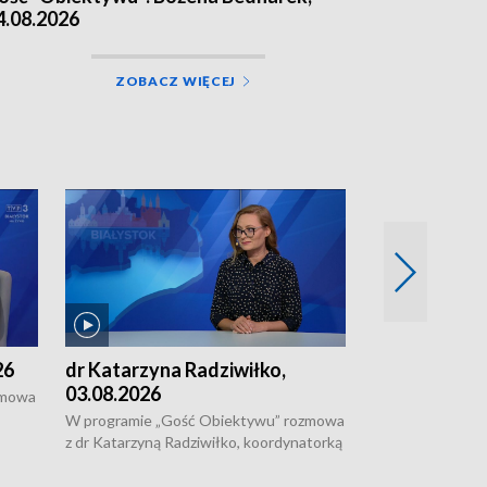
4.08.2026
ZOBACZ WIĘCEJ
26
dr Katarzyna Radziwiłko,
Paweł Zapora
03.08.2026
zmowa
W programie "G
z Pawłem Zaporą
W programie „Gość Obiektywu” rozmowa
e z
regionu, który wz
z dr Katarzyną Radziwiłko, koordynatorką
prestiżowym pro
projektu "Etnomozaika. Współczesne
ak
uczniów z całeg
dziedzictwo kulturowe wsi" o tym, jak