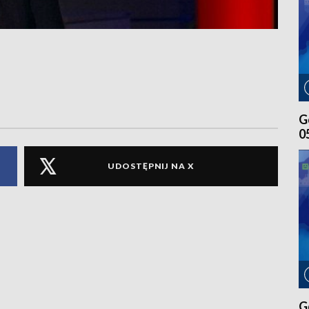
G
0
UDOSTĘPNIJ NA X
G