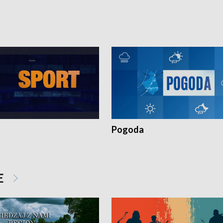
zonym Przestępstwem.
ważne jest to by nie były same.
Pogoda
E