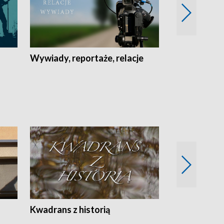
Wywiady, reportaże, relacje
Recepta na...
Z
Kwadrans z historią
Kartki z kal