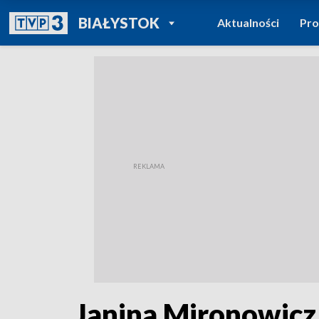
POWRÓT DO
BIAŁYSTOK
Aktualności
Pr
TVP REGIONY
Janina Mironowicz