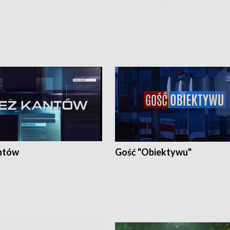
ntów
Gość "Obiektywu"