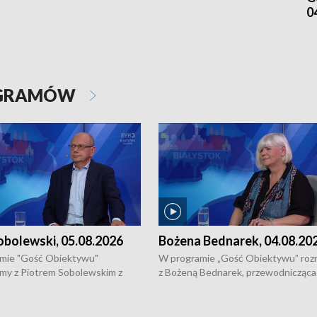
0
OGRAMÓW
obolewski, 05.08.2026
Bożena Bednarek, 04.08.20
mie "Gość Obiektywu"
W programie „Gość Obiektywu” ro
my z Piotrem Sobolewskim z
z Bożeną Bednarek, przewodnicząca
twa Amickus o możliwościach
Białostockiej Rady Seniorów, o walc
osób dotkniętych przemocą i
samotnością, pomysłach na to jak
u Ośrodka Pomocy Osobom
wyciągać osoby starsze z domów i j