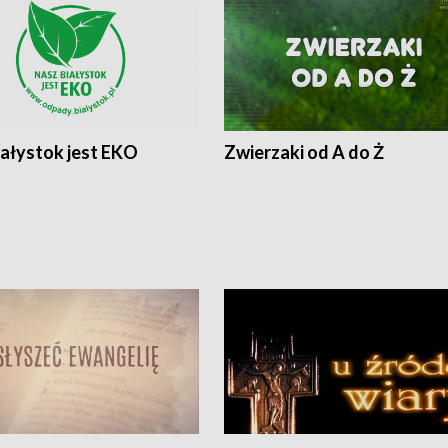
iałystok jest EKO
Zwierzaki od A do Ż