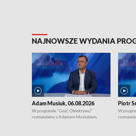
NAJNOWSZE WYDANIA PR
Adam Musiuk, 06.08.2026
Piotr S
W programie "Gość Obiektywu"
W progra
rozmawiamy z Adamem Musiukiem,
rozmawia
podlaskim wojewódzkim konserwatorem
Towarzys
zabytków o kondycji zabytków w regionie
wsparcia 
i naborze wniosków na prace
działani