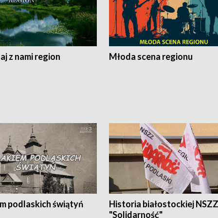
j z nami region
Młoda scena regionu
em podlaskich świątyń
Historia białostockiej NSZ
"Solidarność"