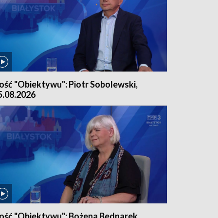
ość "Obiektywu": Piotr Sobolewski,
5.08.2026
ość "Obiektywu": Bożena Bednarek,