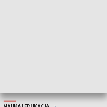
Żyjący Kościół
Usłyszeć Ewa
KULTURA I SZTUKA
Grajmy Swoje
Białostocki Te
NAUKA I EDUKACJA