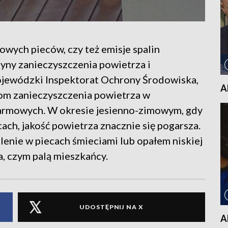
ych pieców, czy też emisje spalin
yny zanieczyszczenia powietrza i
jewódzki Inspektorat Ochrony Środowiska,
A
om zanieczyszczenia powietrza w
larmowych. W okresie jesienno-zimowym, gdy
ch, jakość powietrza znacznie się pogarsza.
enie w piecach śmieciami lub opałem niskiej
a, czym palą mieszkańcy.
UDOSTĘPNIJ NA X
A