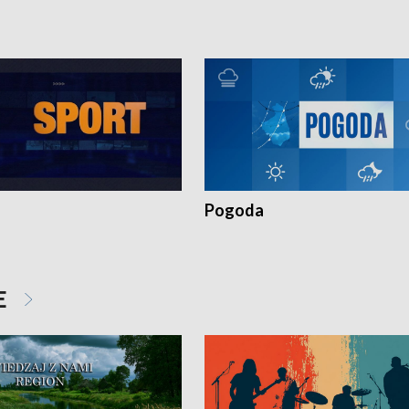
Pogoda
E