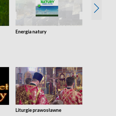
Energia natury
Ogród i nie t
Liturgie prawosławne