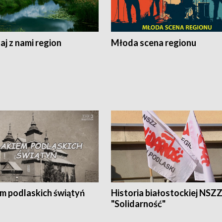
j z nami region
Młoda scena regionu
em podlaskich świątyń
Historia białostockiej NSZ
"Solidarność"