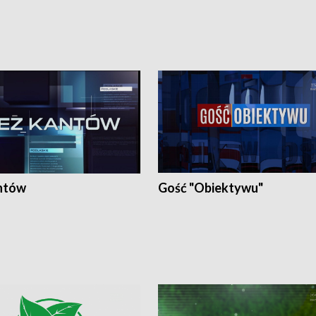
ntów
Gość "Obiektywu"