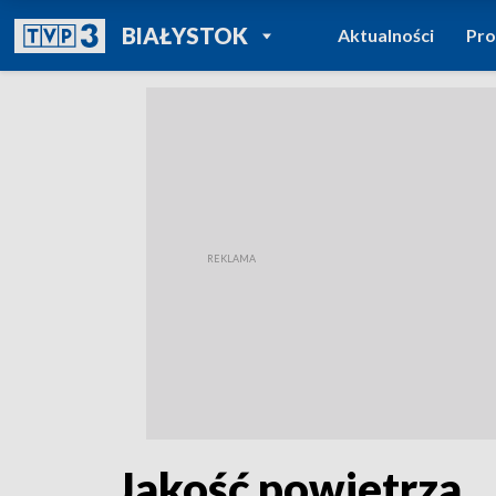
POWRÓT DO
BIAŁYSTOK
Aktualności
Pr
TVP REGIONY
Jakość powietrza