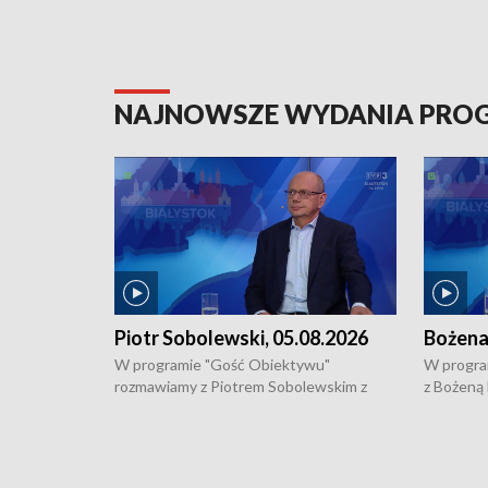
NAJNOWSZE WYDANIA PR
Piotr Sobolewski, 05.08.2026
Bożena
W programie "Gość Obiektywu"
W progra
rozmawiamy z Piotrem Sobolewskim z
z Bożeną
Towarzystwa Amickus o możliwościach
Białostoc
wsparcia osób dotkniętych przemocą i
samotnośc
działaniu Ośrodka Pomocy Osobom
wyciągać 
Pokrzywdzonym Przestępstwem.
ważne jes