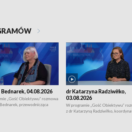
OGRAMÓW
 Bednarek, 04.08.2026
dr Katarzyna Radziwiłko,
03.08.2026
mie „Gość Obiektywu” rozmowa
 Bednarek, przewodnicząca
W programie „Gość Obiektywu” ro
kiej Rady Seniorów, o walce z
z dr Katarzyną Radziwiłko, koordyna
ią, pomysłach na to jak
projektu "Etnomozaika. Współczes
osoby starsze z domów i jak
dziedzictwo kulturowe wsi" o tym, j
t to by nie były same.
wygląda dzisiejsza kultura polskiej w