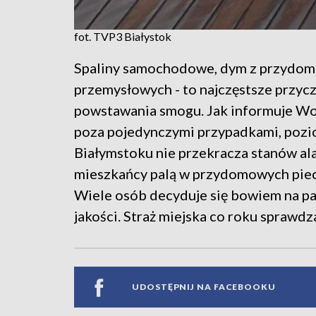
fot. TVP3 Białystok
Spaliny samochodowe, dym z przydomow
przemysłowych - to najczęstsze przycz
powstawania smogu. Jak informuje Wo
poza pojedynczymi przypadkami, pozi
Białymstoku nie przekracza stanów a
mieszkańcy palą w przydomowych pieca
Wiele osób decyduje się bowiem na pal
jakości. Straż miejska co roku sprawdz
UDOSTĘPNIJ NA FACEBOOKU