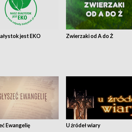
iałystok jest EKO
Zwierzaki od A do Ż
eć Ewangelię
U źródeł wiary