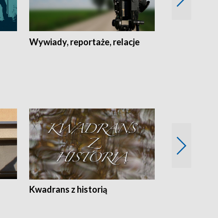
Wywiady, reportaże, relacje
Recepta na...
Z
Kwadrans z historią
Kartki z kal