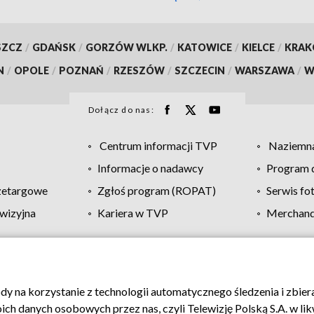
SZCZ
/
GDAŃSK
/
GORZÓW WLKP.
/
KATOWICE
/
KIELCE
/
KRA
N
/
OPOLE
/
POZNAŃ
/
RZESZÓW
/
SZCZECIN
/
WARSZAWA
/
W
Dołącz do nas:
Centrum informacji TVP
Naziemna
Informacje o nadawcy
Program d
zetargowe
Zgłoś program (ROPAT)
Serwis fo
wizyjna
Kariera w TVP
Merchandi
Polityka prywatności
Moje zgody
Pomoc
Biuro re
ody na korzystanie z technologii automatycznego śledzenia i zbie
 danych osobowych przez nas, czyli Telewizję Polską S.A. w likw