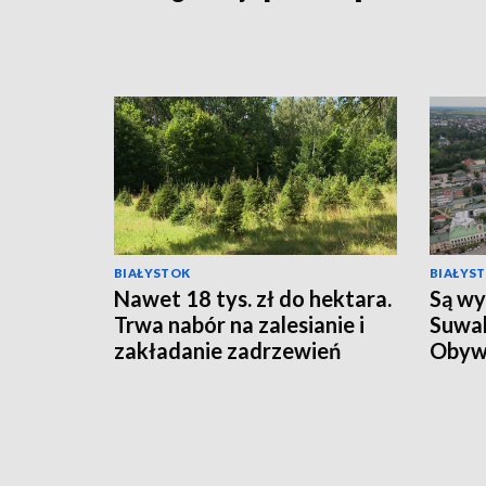
BIAŁYSTOK
BIAŁYS
Nawet 18 tys. zł do hektara.
Są wy
Trwa nabór na zalesianie i
Suwal
zakładanie zadrzewień
Obyw
[WIDEO]