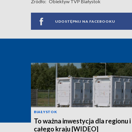
Źródło:
Obiektyw TVP Białystok
UDOSTĘPNIJ NA FACEBOOKU
BIAŁYSTOK
To ważna inwestycja dla regionu i
całego kraju [WIDEO]