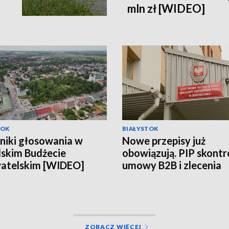
mln zł [WIDEO]
TOK
BIAŁYSTOK
niki głosowania w
Nowe przepisy już
skim Budżecie
obowiązują. PIP skontr
atelskim [WIDEO]
umowy B2B i zlecenia
[WIDEO]
ZOBACZ WIĘCEJ