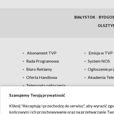
BIAŁYSTOK
/
BYDGO
OLSZTY
Abonament TVP
Emisja w TVP
Rada Programowa
System NOS
Biuro Reklamy
Ogłoszenie pr
Oferta Handlowa
Akademia Tele
Telegazeta ogłoszenia
Szanujemy Twoją prywatność
Regulamin TVP
Kliknij "Akceptuję i przechodzę do serwisu", aby wyrazić zg
końcowym i ich przechowywanie oraz na przetwarzanie Twoich