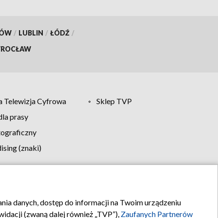
KÓW
/
LUBLIN
/
ŁÓDŹ
/
ROCŁAW
 Telewizja Cyfrowa
Sklep TVP
la prasy
tograficzny
sing (znaki)
klamy
Kontakt
rania danych, dostęp do informacji na Twoim urządzeniu
idacji (zwaną dalej również „TVP”),
Zaufanych Partnerów