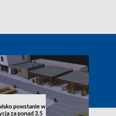
isko powstanie w
cja za ponad 3,5