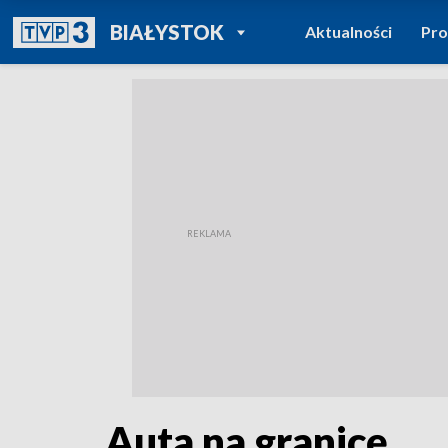
POWRÓT DO
BIAŁYSTOK
Aktualności
Pr
TVP REGIONY
Auta na granicę