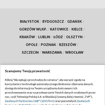
BIAŁYSTOK
/
BYDGOSZCZ
/
GDAŃSK
/
GORZÓW WLKP.
/
KATOWICE
/
KIELCE
/
KRAKÓW
/
LUBLIN
/
ŁÓDŹ
/
OLSZTYN
/
OPOLE
/
POZNAŃ
/
RZESZÓW
/
SZCZECIN
/
WARSZAWA
/
WROCŁAW
Szanujemy Twoją prywatność
Dołącz do nas:
Kliknij "Akceptuję i przechodzę do serwisu", aby wyrazić zgody na
korzystanie z technologii automatycznego śledzenia i zbierania danych,
TVP
dostęp do informacji na Twoim urządzeniu końcowym i ich
Abonament TVP
przechowywanie oraz na przetwarzanie Twoich danych osobowych przez
Regulamin TVP
nas, czyli Telewizję Polską S.A. w likwidacji (zwaną dalej również „TVP”),
Emisja w TVP
Polityka prywatności
Zaufanych Partnerów z IAB* (1201 firm)
oraz pozostałych
Zaufanych