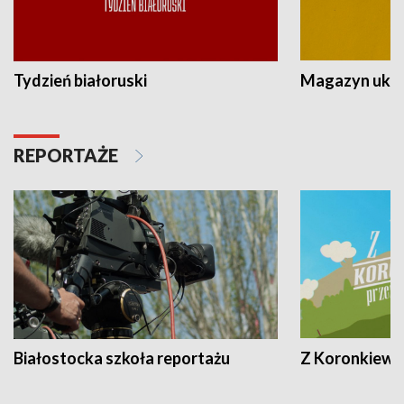
Tydzień białoruski
Magazyn ukra
REPORTAŻE
Białostocka szkoła reportażu
Z Koronkiewic