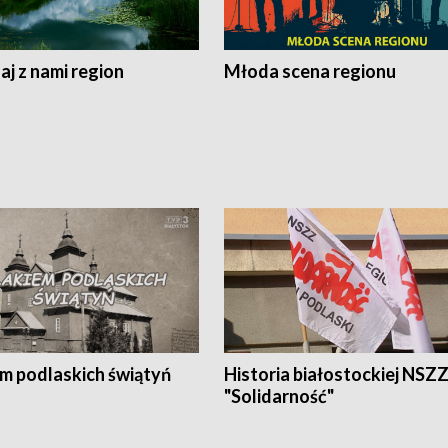
j z nami region
Młoda scena regionu
em podlaskich świątyń
Historia białostockiej NSZ
"Solidarność"