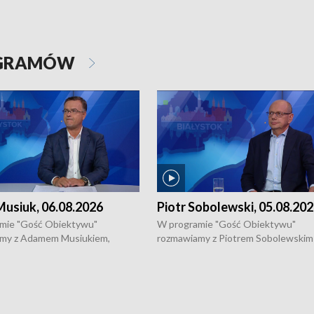
OGRAMÓW
usiuk, 06.08.2026
Piotr Sobolewski, 05.08.20
mie "Gość Obiektywu"
W programie "Gość Obiektywu"
my z Adamem Musiukiem,
rozmawiamy z Piotrem Sobolewskim
m wojewódzkim konserwatorem
Towarzystwa Amickus o możliwości
o kondycji zabytków w regionie
wsparcia osób dotkniętych przemocą
 wniosków na prace
działaniu Ośrodka Pomocy Osobom
torskie.
Pokrzywdzonym Przestępstwem.