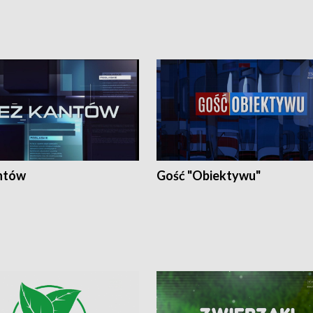
ntów
Gość "Obiektywu"