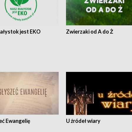
iałystok jest EKO
Zwierzaki od A do Ż
eć Ewangelię
U źródeł wiary