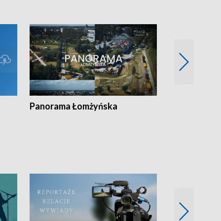
Panorama Łomżyńska
Przegląd suw