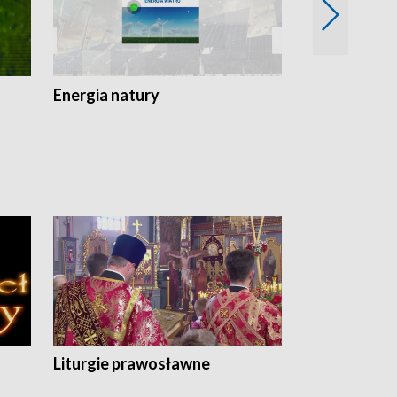
Energia natury
Ogród i nie t
Liturgie prawosławne