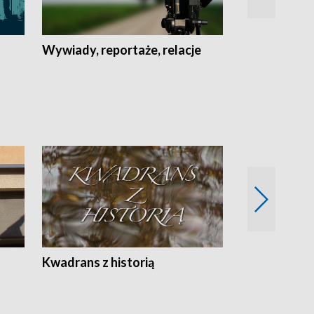
Wywiady, reportaże, relacje
Recepta na...
Z
Kwadrans z historią
Kartki z kal