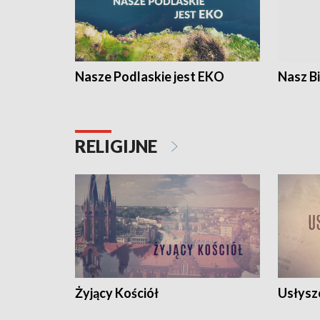
Nasze Podlaskie jest EKO
Nasz B
RELIGIJNE
Żyjący Kościół
Usłysz