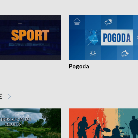
Pogoda
E