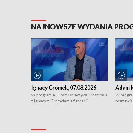
NAJNOWSZE WYDANIA PR
Ignacy Gromek, 07.08.2026
Adam M
W programie „Gość Obiektywu” rozmowa
W progra
z Ignacym Gromkiem z fundacji
rozmawia
"Przystanek Autyzm" o opiece dorosłych
podlaski
osób autystycznych oraz potrzebie
zabytków 
dziennej i całodobowej opieki.
i naborze
konserwa