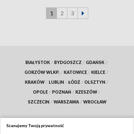
1
2
3
BIAŁYSTOK
/
BYDGOSZCZ
/
GDAŃSK
/
GORZÓW WLKP.
/
KATOWICE
/
KIELCE
/
KRAKÓW
/
LUBLIN
/
ŁÓDŹ
/
OLSZTYN
/
OPOLE
/
POZNAŃ
/
RZESZÓW
/
SZCZECIN
/
WARSZAWA
/
WROCŁAW
Szanujemy Twoją prywatność
Dołącz do nas: